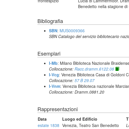
frontespizio
Lucia di Lammermoor. Dramm
Benedetto nella stagione di
Bibliografia
SBN
:
MUS0009366
SBN Catalogo del servizio bibliotecario naz
Esemplari
I-Mb
: Milano Biblioteca Nazionale Braidens
Collocazione:
Racc.dramm.6122.08
I-Vcg
: Venezia Biblioteca Casa di Goldoni C
Collocazione:
57 B 29.07
I-Vnm
: Venezia Biblioteca nazionale Marcia
Collocazione: Dramm.0881.20
Rappresentazioni
Data
Luogo ed Edificio
T
estate 1838
Venezia, Teatro San Benedetto
L