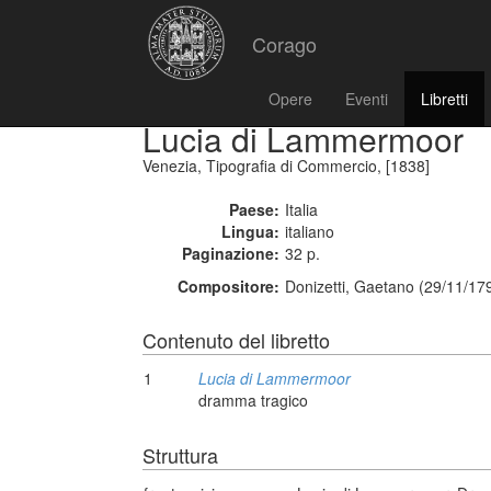
Corago
Opere
Eventi
Libretti
Lucia di Lammermoor
Venezia, Tipografia di Commercio, [1838]
Paese:
Italia
Lingua:
italiano
Paginazione:
32 p.
Compositore:
Donizetti, Gaetano (29/11/17
Contenuto del libretto
1
Lucia di Lammermoor
dramma tragico
Struttura