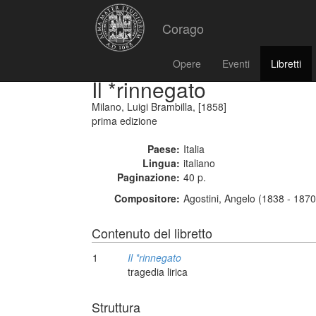
Corago
Opere
Eventi
Libretti
Il *rinnegato
Milano, Luigi Brambilla, [1858]
prima edizione
Paese:
Italia
Lingua:
italiano
Paginazione:
40 p.
Compositore:
Agostini, Angelo (1838 - 1870
Contenuto del libretto
1
Il *rinnegato
tragedia lirica
Struttura