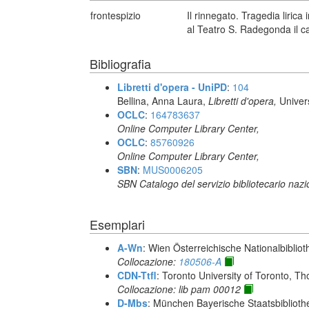
frontespizio
Il rinnegato. Tragedia lirica
al Teatro S. Radegonda il ca
Bibliografia
Libretti d'opera - UniPD
:
104
Bellina, Anna Laura,
Libretti d'opera,
Univer
OCLC
:
164783637
Online Computer Library Center,
OCLC
:
85760926
Online Computer Library Center,
SBN
:
MUS0006205
SBN Catalogo del servizio bibliotecario naz
Esemplari
A-Wn
: Wien Österreichische Nationalbibliot
Collocazione:
180506-A
CDN-Ttfl
: Toronto University of Toronto, T
Collocazione: lib pam 00012
D-Mbs
: München Bayerische Staatsbiblioth