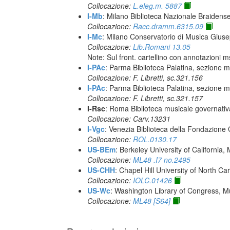
Collocazione:
L.eleg.m. 5887
I-Mb
: Milano Biblioteca Nazionale Braidens
Collocazione:
Racc.dramm.6315.09
I-Mc
: Milano Conservatorio di Musica Giuse
Collocazione:
Lib.Romani 13.05
Note: Sul front. cartellino con annotazioni m
I-PAc
: Parma Biblioteca Palatina, sezione m
Collocazione: F. Libretti, sc.321.156
I-PAc
: Parma Biblioteca Palatina, sezione m
Collocazione: F. Libretti, sc.321.157
I-Rsc
: Roma Biblioteca musicale governativa
Collocazione: Carv.13231
I-Vgc
: Venezia Biblioteca della Fondazione 
Collocazione:
ROL.0130.17
US-BEm
: Berkeley University of California,
Collocazione:
ML48 .I7 no.2495
US-CHH
: Chapel Hill University of North Car
Collocazione:
IOLC.01426
US-Wc
: Washington Library of Congress, Mu
Collocazione:
ML48 [S64]