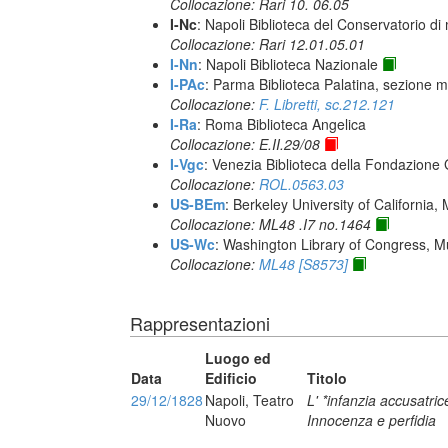
Collocazione: Rari 10. 06.05
I-Nc
: Napoli Biblioteca del Conservatorio di
Collocazione: Rari 12.01.05.01
I-Nn
: Napoli Biblioteca Nazionale
I-PAc
: Parma Biblioteca Palatina, sezione m
Collocazione:
F. Libretti, sc.212.121
I-Ra
: Roma Biblioteca Angelica
Collocazione: E.II.29/08
I-Vgc
: Venezia Biblioteca della Fondazione 
Collocazione:
ROL.0563.03
US-BEm
: Berkeley University of California,
Collocazione: ML48 .I7 no.1464
US-Wc
: Washington Library of Congress, Mu
Collocazione:
ML48 [S8573]
Rappresentazioni
Luogo ed
Data
Edificio
Titolo
29/12/1828
Napoli, Teatro
L' *infanzia accusatric
Nuovo
Innocenza e perfidia