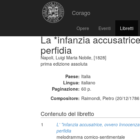
Corago
Opere
Eventi
Libretti
La *infanzia accusatric
perfidia
Napoli, Luigi Maria Nobile, [1828]
prima edizione assoluta
Paese:
Italia
Lingua:
italiano
Paginazione:
60 p.
Compositore:
Raimondi, Pietro (20/12/1786
Contenuto del libretto
1
L' *infanzia accusatrice, ovvero Innocenza
perfidia
melodramma comico-sentimentale