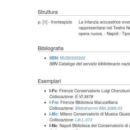
Struttura
p. [1] - frontespizio
La infanzia accusatrice ov
rappresentarsi nel Teatro N
opera nuova. - Napoli : Tipo
Bibliografia
SBN
:
MUS0322222
SBN Catalogo del servizio bibliotecario naz
Esemplari
I-Fc
: Firenze Conservatorio Luigi Cherubun
Collocazione: E.VI.3878
I-Fm
: Firenze Biblioteca Marucelliana
Collocazione:
Melodrammi Mel.2088.03
I-Mc
: Milano Conservatorio di Musica Giuse
Collocazione:
Lib.L.073
I-Nc
: Napoli Biblioteca del Conservatorio di