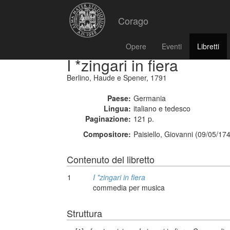
Corago
Opere
Eventi
Libretti
I *zingari in fiera
Berlino, Haude e Spener, 1791
Paese:
Germania
Lingua:
italiano e tedesco
Paginazione:
121 p.
Compositore:
Paisiello, Giovanni (09/05/17
Contenuto del libretto
1
I *zingari in fiera
commedia per musica
Struttura