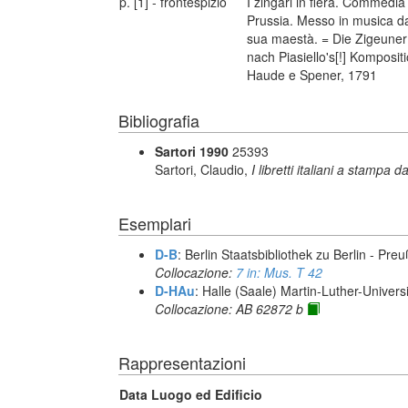
p. [1] - frontespizio
I zingari in fiera. Commedia 
Prussia. Messo in musica dal
sua maestà. = Die Zigeuner 
nach Piasiello's[!] Komposit
Haude e Spener, 1791
Bibliografia
Sartori 1990
25393
Sartori, Claudio,
I libretti italiani a stampa d
Esemplari
D-B
: Berlin Staatsbibliothek zu Berlin - Pre
Collocazione:
7 in: Mus. T 42
D-HAu
: Halle (Saale) Martin-Luther-Univers
Collocazione: AB 62872 b
Rappresentazioni
Data
Luogo ed Edificio