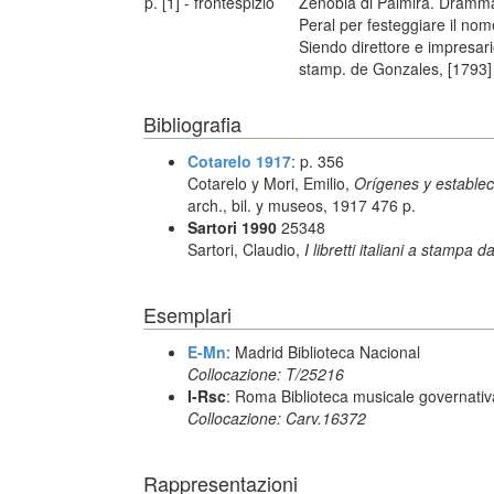
p. [1] - frontespizio
Zenobia di Palmira. Dramma
Peral per festeggiare il nom
Siendo direttore e impresari
stamp. de Gonzales, [1793]
Bibliografia
Cotarelo 1917
: p. 356
Cotarelo y Mori, Emilio,
Orígenes y estable
arch., bil. y museos, 1917 476 p.
Sartori 1990
25348
Sartori, Claudio,
I libretti italiani a stampa d
Esemplari
E-Mn
: Madrid Biblioteca Nacional
Collocazione: T/25216
I-Rsc
: Roma Biblioteca musicale governativa
Collocazione: Carv.16372
Rappresentazioni