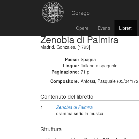
Corago
Opere
Eventi
Libretti
Zenobia di Palmira
Madrid, Gonzales, [1793]
Paese:
Spagna
Lingua:
italiano e spagnolo
Paginazione:
71 p.
Compositore:
Anfossi, Pasquale (05/04/172
Contenuto del libretto
1
Zenobia di Palmira
dramma serio in musica
Struttura