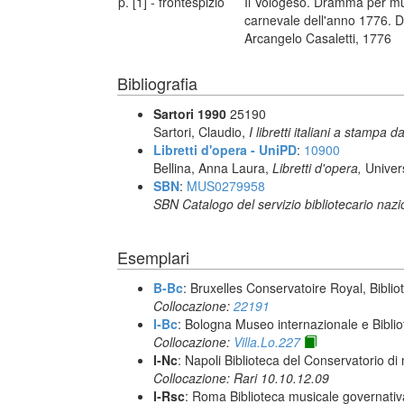
p. [1] - frontespizio
Il Vologeso. Dramma per mus
carnevale dell'anno 1776. D
Arcangelo Casaletti, 1776
Bibliografia
Sartori 1990
25190
Sartori, Claudio,
I libretti italiani a stampa d
Libretti d'opera - UniPD
:
10900
Bellina, Anna Laura,
Libretti d'opera,
Univer
SBN
:
MUS0279958
SBN Catalogo del servizio bibliotecario naz
Esemplari
B-Bc
: Bruxelles Conservatoire Royal, Biblio
Collocazione:
22191
I-Bc
: Bologna Museo internazionale e Biblio
Collocazione:
Villa.Lo.227
I-Nc
: Napoli Biblioteca del Conservatorio di
Collocazione: Rari 10.10.12.09
I-Rsc
: Roma Biblioteca musicale governativa