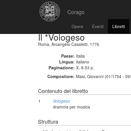
Corago
Opere
Eventi
Libretti
Il *Vologeso
Roma, Arcangelo Casaletti, 1776
Paese:
Italia
Lingua:
italiano
Paginazione:
X, 9-53 p.
Compositore:
Masi, Giovanni (01/1754 - 09
Contenuto del libretto
1
Vologeso
dramma per musica
Struttura