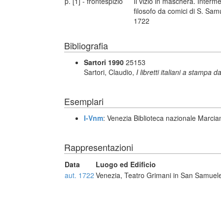
p. [1] - frontespizio
Il vizio in maschera. Interm
filosofo da comici di S. Sa
1722
Bibliografia
Sartori 1990
25153
Sartori, Claudio,
I libretti italiani a stampa d
Esemplari
I-Vnm
: Venezia Biblioteca nazionale Marcia
Rappresentazioni
Data
Luogo ed Edificio
aut. 1722
Venezia, Teatro Grimani in San Samuel