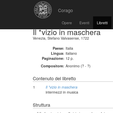
Corago
Opere
Eventi
Libretti
Il *vizio in maschera
Venezia, Stefano Valvasense, 1722
Paese:
Italia
Lingua:
italiano
Paginazione:
12 p.
Compositore:
Anonimo (? - ?)
Contenuto del libretto
1
Il *vizio in maschera
intermezzi in musica
Struttura