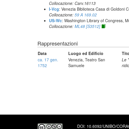
Collocazione: Carv.16113
I-Vcg
: Venezia Biblioteca Casa di Goldoni C
Collocazione:
59 A 169.02
US-Wc
: Washington Library of Congress, Mu
Collocazione:
ML48 [S3512]
Rappresentazioni
Data
Luogo ed Edificio
Tit
ca. 17 gen.
Venezia, Teatro San
Le *
1752
Samuele
ridi
DOI:
10.6092/UNIBO/COR