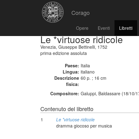
Corago
Opere
Eventi
Libretti
Le *virtuose ridicole
Venezia, Giuseppe Bettinelli, 1752
prima edizione assoluta
Paese:
Italia
Lingua:
italiano
Descrizione
60 p. ; 16 cm
fisica:
Compositore:
Galuppi, Baldassare (18/10/1
Contenuto del libretto
1
Le *virtuose ridicole
dramma giocoso per musica