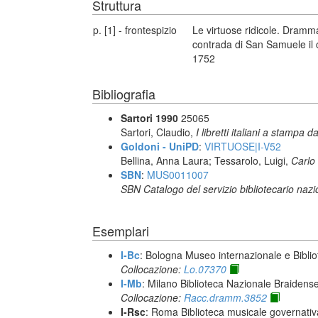
Struttura
p. [1] - frontespizio
Le virtuose ridicole. Dramm
contrada di San Samuele il c
1752
Bibliografia
Sartori 1990
25065
Sartori, Claudio,
I libretti italiani a stampa d
Goldoni - UniPD
:
VIRTUOSE|I-V52
Bellina, Anna Laura; Tessarolo, Luigi,
Carlo
SBN
:
MUS0011007
SBN Catalogo del servizio bibliotecario naz
Esemplari
I-Bc
: Bologna Museo internazionale e Biblio
Collocazione:
Lo.07370
I-Mb
: Milano Biblioteca Nazionale Braidens
Collocazione:
Racc.dramm.3852
I-Rsc
: Roma Biblioteca musicale governativa