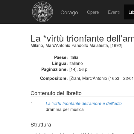
Corago
Opere
Eventi
Lib
La *virtù trionfante dell'a
Milano, Marc'Antonio Pandolfo Malatesta, [1692]
Paese:
Italia
Lingua:
italiano
Paginazione:
[14], 56 p.
Compositore:
[Ziani, Marc'Antonio (1653 - 22/0
Contenuto del libretto
1
La *virtù trionfante dell'amore e dell'odio
dramma per musica
Struttura