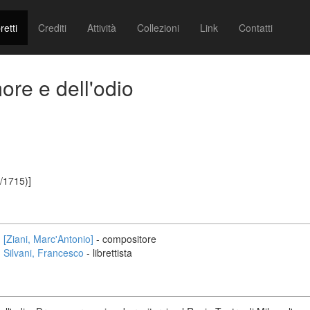
retti
Crediti
Attività
Collezioni
Link
Contatti
more e dell'odio
1/1715)]
[Ziani, Marc'Antonio]
- compositore
Silvani, Francesco
- librettista