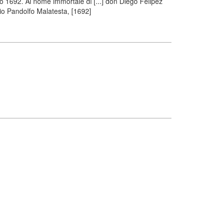
no 1692. Al nome immortale di [...] don Diego Felipez
nio Pandolfo Malatesta, [1692]