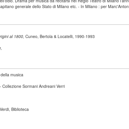
dell'odio. Drama per musica da recitarsi nel Regio Teatro di Milano l'an
apitano generale dello Stato di Milano etc. - In Milano : per Marc'Anto
origini al 1800,
Cuneo, Bertola & Locatelli, 1990-1993
e,
 della musica
 - Collezione Sormani Andreani Verri
erdi, Biblioteca