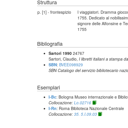
Struttura
p. [1] - frontespizio
I viaggiatori. Dramma gioco
1755. Dedicato al nobilissi
signore delle Alfonsine e Te
1755
Bibliografia
Sartori 1990
24767
Sartori, Claudio,
I libretti italiani a stampa d
SBN
:
BVEE098929
SBN Catalogo del servizio bibliotecario naz
Esemplari
I-Bc
: Bologna Museo internazionale e Biblio
Collocazione:
Lo.02716
I-Rn
: Roma Biblioteca Nazionale Centrale
Collocazione:
35. 5.I.09.03