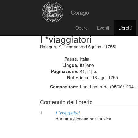
Corago
Opere
Eventi
Libretti
I *viaggiatori
Bologna, S. Tommaso d'Aquino, [1755]
Paese:
Italia
Lingua:
italiano
Paginazione:
41, [1] p.
Note:
impr.: 16 ago. 1755
Compositore:
Leo, Leonardo (05/08/1694 -
Contenuto del libretto
1
I *viaggiatori
dramma giocoso per musica