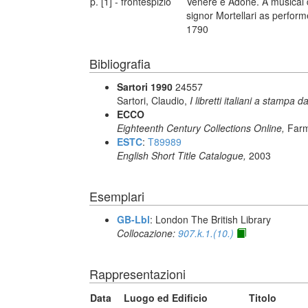
p. [1] - frontespizio
Venere e Adone. A musical d
signor Mortellari as perfo
1790
Bibliografia
Sartori 1990
24557
Sartori, Claudio,
I libretti italiani a stampa d
ECCO
Eighteenth Century Collections Online,
Farm
ESTC
:
T89989
English Short Title Catalogue,
2003
Esemplari
GB-Lbl
: London The British Library
Collocazione:
907.k.1.(10.)
Rappresentazioni
Data
Luogo ed Edificio
Titolo