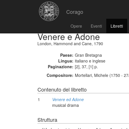
Corago
Opere
Eventi
Libretti
Venere e Adone
London, Hammond and Cane, 1790
Paese:
Gran Bretagna
Lingua:
italiano e inglese
Paginazione:
[2], 37, [1] p.
Compositore:
Mortellari, Michele (1750 - 2
Contenuto del libretto
1
Venere ed Adone
musical drama
Struttura