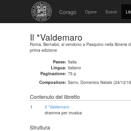
Corago
Opere
Eventi
Lib
Il *Valdemaro
Roma, Bernabò, si vendono a Pasquino nella libreria di
prima edizione
Paese:
Italia
Lingua:
italiano
Paginazione:
75 p.
Compositore:
Sarro, Domenico Natale (24/12/16
Contenuto del libretto
1
Il *Valdemaro
dramma per musica
Struttura