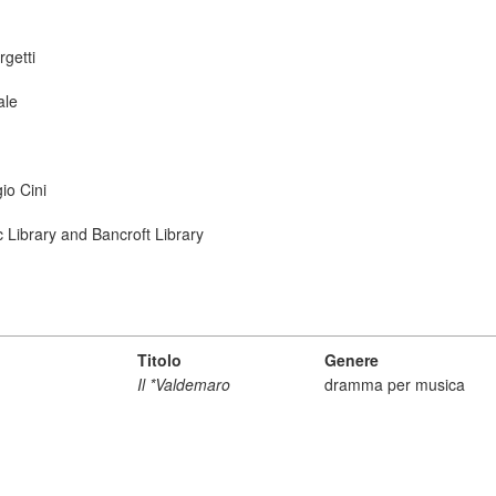
getti
ale
io Cini
ic Library and Bancroft Library
Titolo
Genere
Il *Valdemaro
dramma per musica