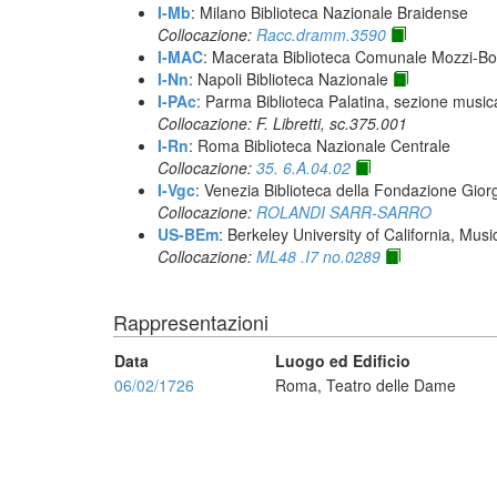
I-Mb
: Milano Biblioteca Nazionale Braidense
Collocazione:
Racc.dramm.3590
I-MAC
: Macerata Biblioteca Comunale Mozzi-Bor
I-Nn
: Napoli Biblioteca Nazionale
I-PAc
: Parma Biblioteca Palatina, sezione music
Collocazione: F. Libretti, sc.375.001
I-Rn
: Roma Biblioteca Nazionale Centrale
Collocazione:
35. 6.A.04.02
I-Vgc
: Venezia Biblioteca della Fondazione Giorg
Collocazione:
ROLANDI SARR-SARRO
US-BEm
: Berkeley University of California, Mus
Collocazione:
ML48 .I7 no.0289
Rappresentazioni
Data
Luogo ed Edificio
06/02/1726
Roma, Teatro delle Dame