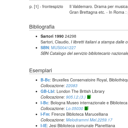
p. [1] - frontespizio
Il Valdemaro. Drama per musica 
Gran Brettagna etc. - In Roma : p
Bibliografia
Sartori 1990
24298
Sartori, Claudio,
I libretti italiani a stampa dalle 
SBN
:
MUS0041227
SBN Catalogo del servizio bibliotecario nazional
Esemplari
B-Bc
: Bruxelles Conservatoire Royal, Bibliothèq
Collocazione:
22083
GB-Lbl
: London The British Library
Collocazione:
905.l.2.(3.)
I-Bc
: Bologna Museo internazionale e Biblioteca
Collocazione:
Lo.05030
I-Fm
: Firenze Biblioteca Marucelliana
Collocazione:
Melodrammi Mel.2259.17
I-IE
: Jesi Biblioteca comunale Planettiana