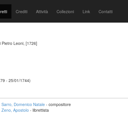
retti
Crediti
Attività
Collezioni
Link
Contatti
 Pietro Leoni, [1726]
79 - 25/01/1744)
Sarro, Domenico Natale
- compositore
Zeno, Apostolo
- librettista