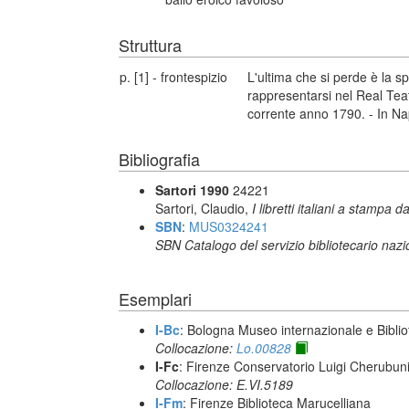
Struttura
p. [1] - frontespizio
L'ultima che si perde è la 
rappresentarsi nel Real Tea
corrente anno 1790. - In Na
Bibliografia
Sartori 1990
24221
Sartori, Claudio,
I libretti italiani a stampa d
SBN
:
MUS0324241
SBN Catalogo del servizio bibliotecario naz
Esemplari
I-Bc
: Bologna Museo internazionale e Biblio
Collocazione:
Lo.00828
I-Fc
: Firenze Conservatorio Luigi Cherubun
Collocazione: E.VI.5189
I-Fm
: Firenze Biblioteca Marucelliana