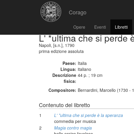
Corago
Opere
Eventi
Libretti
L' *ultima che si perde 
Napoli, [s.n.], 1790
prima edizione assoluta
Paese:
Italia
Lingua:
italiano
Descrizione
44 p. ; 19 cm
fisica:
Compositore:
Bernardini, Marcello (1730 - 
Contenuto del libretto
1
L' *ultima che si perde è la speranza
commedia per musica
2
Magia contro magia
ballo eroico favoloso