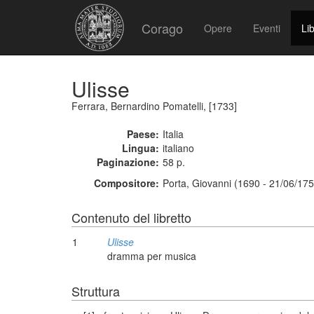
Corago
Opere
Eventi
Lib
Ulisse
Ferrara, Bernardino Pomatelli, [1733]
Paese:
Italia
Lingua:
italiano
Paginazione:
58 p.
Compositore:
Porta, Giovanni (1690 - 21/06/175
Contenuto del libretto
1
Ulisse
dramma per musica
Struttura