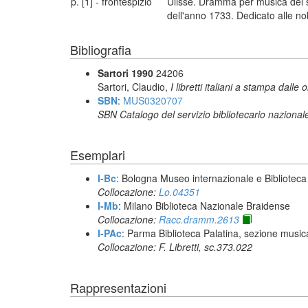
p. [1] - frontespizio
Ulisse. Dramma per musica del s
dell'anno 1733. Dedicato alle no
Bibliografia
Sartori 1990
24206
Sartori, Claudio,
I libretti italiani a stampa dalle 
SBN
:
MUS0320707
SBN Catalogo del servizio bibliotecario nazional
Esemplari
I-Bc
: Bologna Museo internazionale e Biblioteca
Collocazione:
Lo.04351
I-Mb
: Milano Biblioteca Nazionale Braidense
Collocazione:
Racc.dramm.2613
I-PAc
: Parma Biblioteca Palatina, sezione music
Collocazione: F. Libretti, sc.373.022
Rappresentazioni