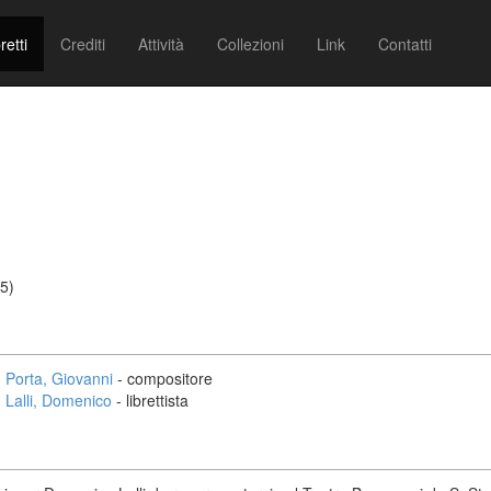
retti
Crediti
Attività
Collezioni
Link
Contatti
5)
Porta, Giovanni
- compositore
Lalli, Domenico
- librettista