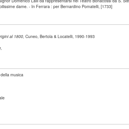
ignor Domenico Lalli da rappresentarsi nel Teatro Bonacossi da S. Stef
bilissime dame. - In Ferrara : per Bernardino Pomatelli, [1733]
origini al 1800,
Cuneo, Bertola & Locatelli, 1990-1993
e,
 della musica
ale