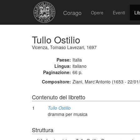
Corago
Opere
Eventi
Lib
Tullo Ostilio
Vicenza, Tomaso Lavezari, 1697
Paese:
Italia
Lingua:
italiano
Paginazione:
66 p.
Compositore:
Ziani, Marc'Antonio (1653 - 22/01
Contenuto del libretto
1
Tullo Ostilio
dramma per musica
Struttura