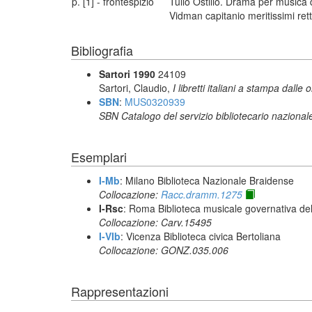
p. [1] - frontespizio
Tullo Ostilio. Drama per musica d
Vidman capitanio meritissimi ret
Bibliografia
Sartori 1990
24109
Sartori, Claudio,
I libretti italiani a stampa dalle 
SBN
:
MUS0320939
SBN Catalogo del servizio bibliotecario nazional
Esemplari
I-Mb
: Milano Biblioteca Nazionale Braidense
Collocazione:
Racc.dramm.1275
I-Rsc
: Roma Biblioteca musicale governativa del
Collocazione: Carv.15495
I-VIb
: Vicenza Biblioteca civica Bertoliana
Collocazione: GONZ.035.006
Rappresentazioni