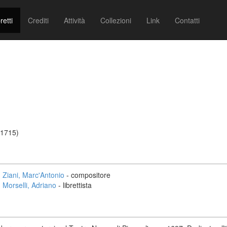
retti
Crediti
Attività
Collezioni
Link
Contatti
/1715)
Ziani, Marc'Antonio
- compositore
Morselli, Adriano
- librettista