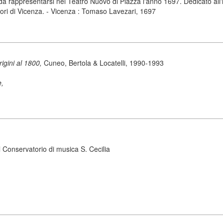
a rappresentarsi nel Teatro Nuovo di Piazza l'anno 1697. Dedicato all'il
tori di Vicenza. - Vicenza : Tomaso Lavezari, 1697
origini al 1800,
Cuneo, Bertola & Locatelli, 1990-1993
e,
 Conservatorio di musica S. Cecilia