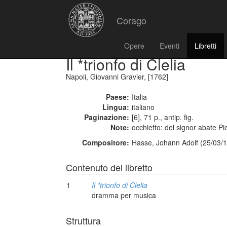
Corago
Opere
Eventi
Libretti
Il *trionfo di Clelia
Napoli, Giovanni Gravier, [1762]
Paese:
Italia
Lingua:
italiano
Paginazione:
[6], 71 p., antip. fig.
Note:
occhietto: del signor abate P
Compositore:
Hasse, Johann Adolf (25/03/1
Contenuto del libretto
1
Il *trionfo di Clelia
dramma per musica
Struttura