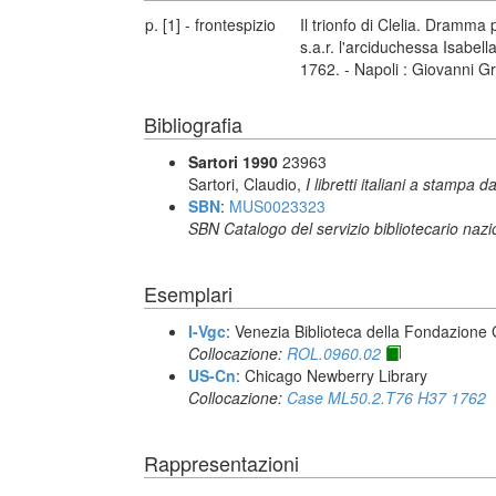
p. [1] - frontespizio
Il trionfo di Clelia. Dramma
s.a.r. l'arciduchessa Isabel
1762. - Napoli : Giovanni Gr
Bibliografia
Sartori 1990
23963
Sartori, Claudio,
I libretti italiani a stampa d
SBN
:
MUS0023323
SBN Catalogo del servizio bibliotecario naz
Esemplari
I-Vgc
: Venezia Biblioteca della Fondazione 
Collocazione:
ROL.0960.02
US-Cn
: Chicago Newberry Library
Collocazione:
Case ML50.2.T76 H37 1762
Rappresentazioni