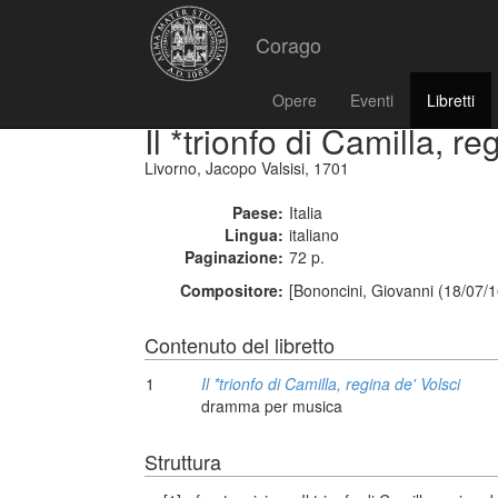
Corago
Opere
Eventi
Libretti
Il *trionfo di Camilla, re
Livorno, Jacopo Valsisi, 1701
Paese:
Italia
Lingua:
italiano
Paginazione:
72 p.
Compositore:
[Bononcini, Giovanni (18/07/
Contenuto del libretto
1
Il *trionfo di Camilla, regina de' Volsci
dramma per musica
Struttura