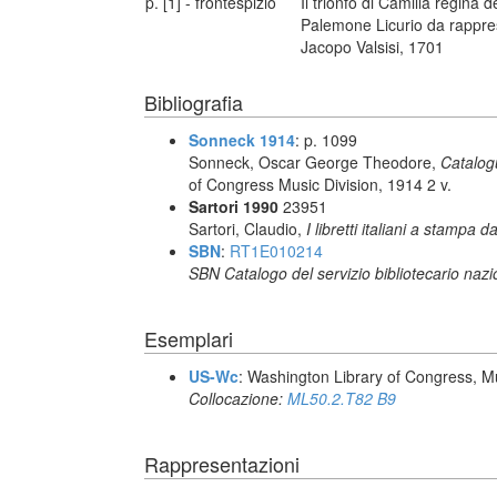
p. [1] - frontespizio
Il trionfo di Camilla regina 
Palemone Licurio da rappres
Jacopo Valsisi, 1701
Bibliografia
Sonneck 1914
: p. 1099
Sonneck, Oscar George Theodore,
Catalog
of Congress Music Division, 1914 2 v.
Sartori 1990
23951
Sartori, Claudio,
I libretti italiani a stampa d
SBN
:
RT1E010214
SBN Catalogo del servizio bibliotecario naz
Esemplari
US-Wc
: Washington Library of Congress, Mu
Collocazione:
ML50.2.T82 B9
Rappresentazioni