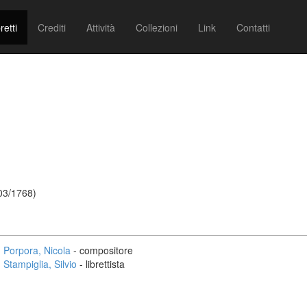
retti
Crediti
Attività
Collezioni
Link
Contatti
/03/1768)
Porpora, Nicola
- compositore
Stampiglia, Silvio
- librettista