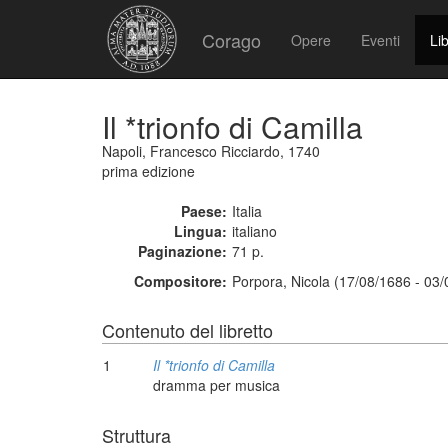
Corago
Opere
Eventi
Lib
Il *trionfo di Camilla
Napoli, Francesco Ricciardo, 1740
prima edizione
Paese:
Italia
Lingua:
italiano
Paginazione:
71 p.
Compositore:
Porpora, Nicola (17/08/1686 - 03
Contenuto del libretto
1
Il *trionfo di Camilla
dramma per musica
Struttura