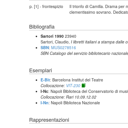
p. [1] - frontespizio
Il trionfo di Camilla. Drama per 
clementissimo sovrano. Dedicato
Bibliografia
Sartori 1990
23940
Sartori, Claudio,
I libretti italiani a stampa dalle 
SBN
:
MUS0278516
SBN Catalogo del servizio bibliotecario nazional
Esemplari
E-Bit
: Barcelona Institut del Teatre
Collocazione:
VIT-230
I-Nc
: Napoli Biblioteca del Conservatorio di musi
Collocazione: Rari 10.09.12.02
I-Nn
: Napoli Biblioteca Nazionale
Rappresentazioni