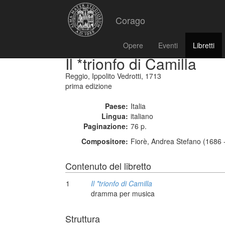
Corago
Opere
Eventi
Libretti
Il *trionfo di Camilla
Reggio, Ippolito Vedrotti, 1713
prima edizione
Paese:
Italia
Lingua:
italiano
Paginazione:
76 p.
Compositore:
Fiorè, Andrea Stefano (1686 
Contenuto del libretto
1
Il *trionfo di Camilla
dramma per musica
Struttura