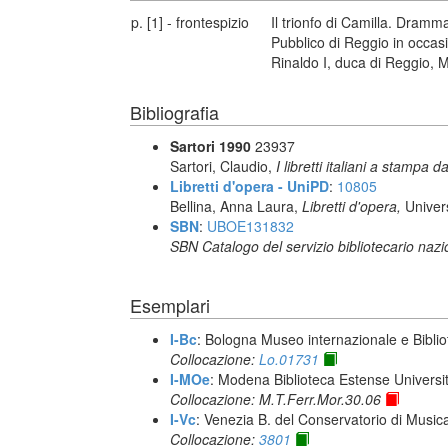
p. [1] - frontespizio
Il trionfo di Camilla. Dramma
Pubblico di Reggio in occasi
Rinaldo I, duca di Reggio, M
Bibliografia
Sartori 1990
23937
Sartori, Claudio,
I libretti italiani a stampa d
Libretti d'opera - UniPD
:
10805
Bellina, Anna Laura,
Libretti d'opera,
Univer
SBN
:
UBOE131832
SBN Catalogo del servizio bibliotecario naz
Esemplari
I-Bc
: Bologna Museo internazionale e Biblio
Collocazione:
Lo.01731
I-MOe
: Modena Biblioteca Estense Universit
Collocazione: M.T.Ferr.Mor.30.06
I-Vc
: Venezia B. del Conservatorio di Musi
Collocazione:
3801