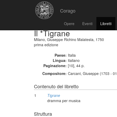
Corago
Opere
Eventi
Libretti
Il *Tigrane
Milano, Giuseppe Richino Malatesta, 1750
prima edizione
Paese:
Italia
Lingua:
italiano
Paginazione:
[10], 44 p.
Compositore:
Carcani, Giuseppe (1703 - 0
Contenuto del libretto
1
Tigrane
dramma per musica
Struttura