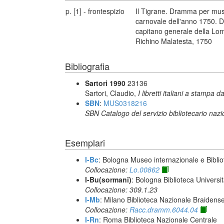
p. [1] - frontespizio
Il Tigrane. Dramma per musi
carnovale dell'anno 1750. De
capitano generale della Lomb
Richino Malatesta, 1750
Bibliografia
Sartori 1990
23136
Sartori, Claudio,
I libretti italiani a stampa d
SBN
:
MUS0318216
SBN Catalogo del servizio bibliotecario naz
Esemplari
I-Bc
: Bologna Museo internazionale e Biblio
Collocazione:
Lo.00862
I-Bu(sormani)
: Bologna Biblioteca Universi
Collocazione: 309.1.23
I-Mb
: Milano Biblioteca Nazionale Braidens
Collocazione:
Racc.dramm.6044.04
I-Rn
: Roma Biblioteca Nazionale Centrale