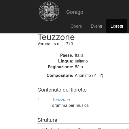
Corago
Opere
Eventi
Libretti
Teuzzone
Verona, [s.n.], 1713
Paese:
Italia
Lingua:
italiano
Paginazione:
52 p.
Compositore:
Anonimo (? - ?)
Contenuto del libretto
1
Teuzzone
dramma per musica
Struttura