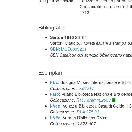
p. [1] - frontespizio
Teuzzone. Drama per musica
Consacrato all'illustrissimi 
1713
Bibliografia
Sartori 1990
23104
Sartori, Claudio,
I libretti italiani a stampa d
SBN
:
MUS0009261
SBN Catalogo del servizio bibliotecario naz
Esemplari
I-Bc
: Bologna Museo internazionale e Biblio
Collocazione:
Lo.07217
I-Mb
: Milano Biblioteca Nazionale Braidens
Collocazione:
Racc.dramm.2539
I-Vcg
: Venezia Biblioteca Casa di Goldoni C
Collocazione:
59 A 275.04
I-VEc
: Verona Biblioteca Civica
Collocazione: D.378.007