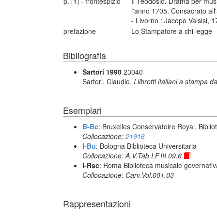
p. [1] - frontespizio
Il Teodosio. Drama per musi
l'anno 1705. Consacrato all'
- Livorno : Jacopo Valsisi, 
prefazione
Lo Stampatore a chi legge
Bibliografia
Sartori 1990
23040
Sartori, Claudio,
I libretti italiani a stampa d
Esemplari
B-Bc
: Bruxelles Conservatoire Royal, Biblio
Collocazione:
21916
I-Bu
: Bologna Biblioteca Universitaria
Collocazione: A.V.Tab.I.F.III.09.6
I-Rsc
: Roma Biblioteca musicale governativa
Collocazione: Carv.Vol.001.03
Rappresentazioni