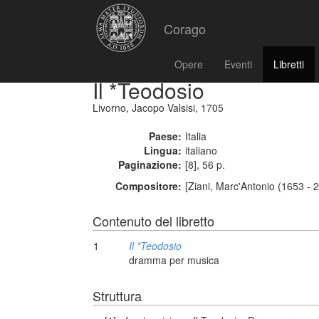
Corago
Opere
Eventi
Libretti
Il *Teodosio
Livorno, Jacopo Valsisi, 1705
Paese:
Italia
Lingua:
italiano
Paginazione:
[8], 56 p.
Compositore:
[Ziani, Marc'Antonio (1653 - 
Contenuto del libretto
1
Il *Teodosio
dramma per musica
Struttura