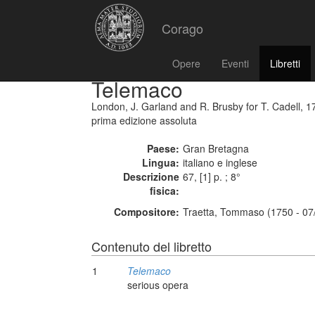
Corago
Opere
Eventi
Libretti
Telemaco
London, J. Garland and R. Brusby for T. Cadell, 1
prima edizione assoluta
Paese:
Gran Bretagna
Lingua:
italiano e inglese
Descrizione
67, [1] p. ; 8°
fisica:
Compositore:
Traetta, Tommaso (1750 - 07
Contenuto del libretto
1
Telemaco
serious opera