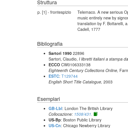
Struttura
p. [1] - frontespizio
Telemaco. A new serious Op
music entirely new by sign
translation by F. Bottarelli,
Cadell, 1777
Bibliografia
Sartori 1990
22896
Sartori, Claudio,
I libretti italiani a stampa d
ECCO
CW0106333138
Eighteenth Century Collections Online,
Farm
ESTC
:
T129744
English Short Title Catalogue,
2003
Esemplari
GB-Lbl
: London The British Library
Collocazione:
1508/431.
US-Bp
: Boston Public Library
US-Cn
: Chicago Newberry Library