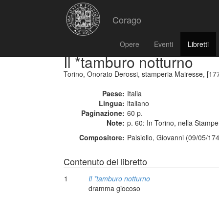
Corago
Opere
Eventi
Libretti
Il *tamburo notturno
Torino, Onorato Derossi, stamperia Mairesse, [17
Paese:
Italia
Lingua:
italiano
Paginazione:
60 p.
Note:
p. 60: In Torino, nella Stamp
Compositore:
Paisiello, Giovanni (09/05/17
Contenuto del libretto
1
Il *tamburo notturno
dramma giocoso