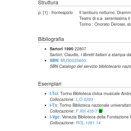
Struttura
p. [1] - frontespizio
Il tamburo notturno. Dramma
Teatro di s.a. serenissima i
Torino : Onorato Derossi, s
Bibliografia
Sartori 1990
22807
Sartori, Claudio,
I libretti italiani a stampa d
SBN
:
MUS0025600
SBN Catalogo del servizio bibliotecario naz
Esemplari
I-Tci
: Torino Biblioteca civica musicale Andr
Collocazione:
L.O.0293
I-Tn
: Torino Biblioteca nazionale universitar
Collocazione:
F XIII.435/7
I-Vgc
: Venezia Biblioteca della Fondazione 
Collocazione:
ROL.1081.14