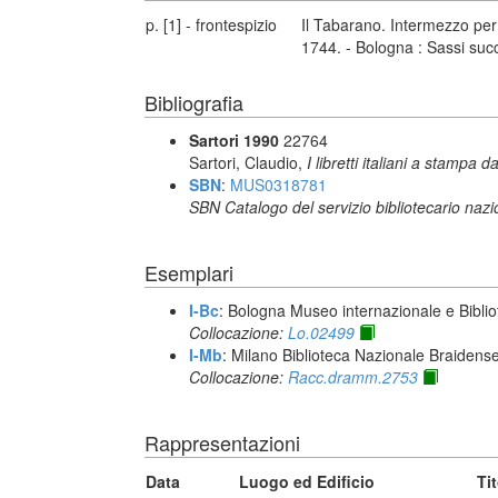
p. [1] - frontespizio
Il Tabarano. Intermezzo per
1744. - Bologna : Sassi suc
Bibliografia
Sartori 1990
22764
Sartori, Claudio,
I libretti italiani a stampa d
SBN
:
MUS0318781
SBN Catalogo del servizio bibliotecario naz
Esemplari
I-Bc
: Bologna Museo internazionale e Biblio
Collocazione:
Lo.02499
I-Mb
: Milano Biblioteca Nazionale Braidens
Collocazione:
Racc.dramm.2753
Rappresentazioni
Data
Luogo ed Edificio
Ti