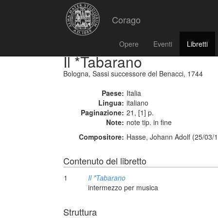
Corago
Opere
Eventi
Libretti
Il *Tabarano
Bologna, Sassi successore del Benacci, 1744
Paese:
Italia
Lingua:
italiano
Paginazione:
21, [1] p.
Note:
note tip. in fine
Compositore:
Hasse, Johann Adolf (25/03/1
Contenuto del libretto
1
Il *Tabarano
intermezzo per musica
Struttura