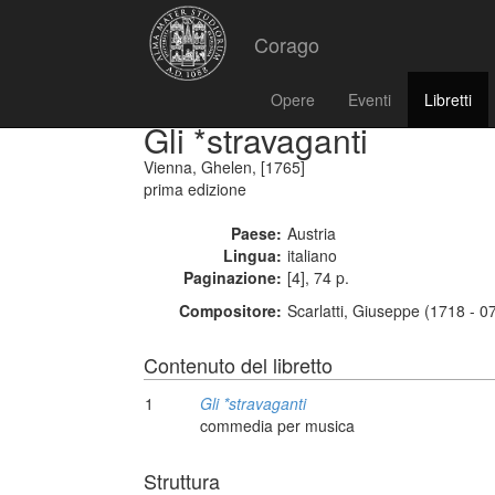
Corago
Opere
Eventi
Libretti
Gli *stravaganti
Vienna, Ghelen, [1765]
prima edizione
Paese:
Austria
Lingua:
italiano
Paginazione:
[4], 74 p.
Compositore:
Scarlatti, Giuseppe (1718 - 0
Contenuto del libretto
1
Gli *stravaganti
commedia per musica
Struttura