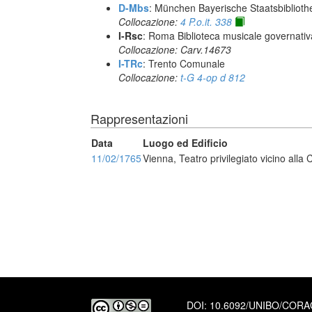
D-Mbs
: München Bayerische Staatsbiblioth
Collocazione:
4 P.o.it. 338
I-Rsc
: Roma Biblioteca musicale governativa
Collocazione: Carv.14673
I-TRc
: Trento Comunale
Collocazione:
t-G 4-op d 812
Rappresentazioni
Data
Luogo ed Edificio
11/02/1765
Vienna, Teatro privilegiato vicino alla 
DOI:
10.6092/UNIBO/COR