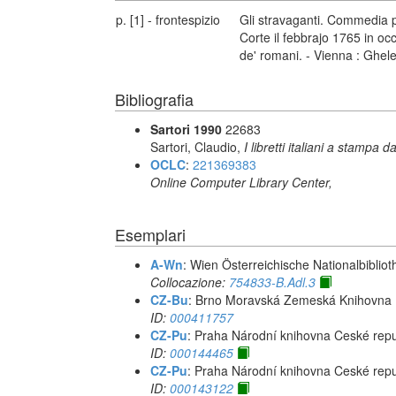
p. [1] - frontespizio
Gli stravaganti. Commedia pe
Corte il febbrajo 1765 in oc
de' romani. - Vienna : Ghel
Bibliografia
Sartori 1990
22683
Sartori, Claudio,
I libretti italiani a stampa d
OCLC
:
221369383
Online Computer Library Center,
Esemplari
A-Wn
: Wien Österreichische Nationalbibliot
Collocazione:
754833-B.Adl.3
CZ-Bu
: Brno Moravská Zemeská Knihovna
ID:
000411757
CZ-Pu
: Praha Národní knihovna Ceské repu
ID:
000144465
CZ-Pu
: Praha Národní knihovna Ceské repu
ID:
000143122