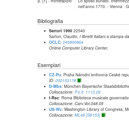
p. [1] - frontespizio
Lo sposo burlato. Intermezzi
nell'anno 1770. - Vienna : 
Bibliografia
Sartori 1990
22540
Sartori, Claudio,
I libretti italiani a stampa d
OCLC
:
245800864
Online Computer Library Center,
Esemplari
CZ-Pu
: Praha Národní knihovna Ceské repu
ID:
000153178
D-Mbs
: München Bayerische Staatsbiblioth
Collocazione:
P.o.it. 1112,26
I-Rsc
: Roma Biblioteca musicale governativa
Collocazione: Carv.Vol.048.05
US-Wc
: Washington Library of Congress, Mu
Collocazione:
ML48 [S8153]