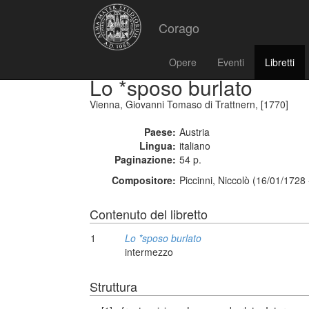
Corago
Opere
Eventi
Libretti
Lo *sposo burlato
Vienna, Giovanni Tomaso di Trattnern, [1770]
Paese:
Austria
Lingua:
italiano
Paginazione:
54 p.
Compositore:
Piccinni, Niccolò (16/01/1728
Contenuto del libretto
1
Lo *sposo burlato
intermezzo
Struttura