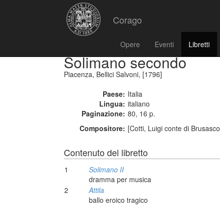
Corago
Opere
Eventi
Libretti
Solimano secondo
Piacenza, Bellici Salvoni, [1796]
Paese:
Italia
Lingua:
italiano
Paginazione:
80, 16 p.
Compositore:
[Cotti, Luigi conte di Brusasc
Contenuto del libretto
1
Solimano II
dramma per musica
2
Attila
ballo eroico tragico