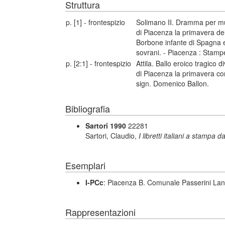
Struttura
p. [1] - frontespizio
Solimano II. Dramma per mus
di Piacenza la primavera del
Borbone infante di Spagna e
sovrani. - Piacenza : Stampe
p. [2:1] - frontespizio
Attila. Ballo eroico tragico d
di Piacenza la primavera co
sign. Domenico Ballon.
Bibliografia
Sartori 1990
22281
Sartori, Claudio,
I libretti italiani a stampa d
Esemplari
I-PCc
: Piacenza B. Comunale Passerini Lan
Rappresentazioni