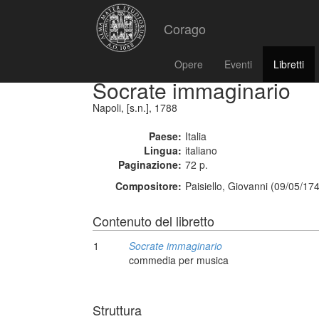
Corago
Opere
Eventi
Libretti
Socrate immaginario
Napoli, [s.n.], 1788
Paese:
Italia
Lingua:
italiano
Paginazione:
72 p.
Compositore:
Paisiello, Giovanni (09/05/17
Contenuto del libretto
1
Socrate immaginario
commedia per musica
Struttura