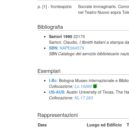
p. [1] - frontespizio
Socrate immaginario. Comme
nel Teatro Nuovo sopra Tole
Bibliografia
Sartori 1990
22170
Sartori, Claudio,
I libretti italiani a stampa d
SBN
:
NAPE064579
SBN Catalogo del servizio bibliotecario naz
Esemplari
I-Bc
: Bologna Museo internazionale e Biblio
Collocazione:
Lo.10269
US-AUS
: Austin University of Texas. The
Collocazione:
KL-17 263
Rappresentazioni
Data
Luogo ed Edificio
T