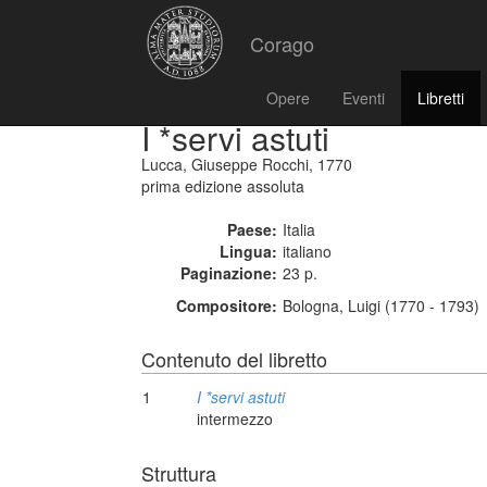
Corago
Opere
Eventi
Libretti
I *servi astuti
Lucca, Giuseppe Rocchi, 1770
prima edizione assoluta
Paese:
Italia
Lingua:
italiano
Paginazione:
23 p.
Compositore:
Bologna, Luigi (1770 - 1793)
Contenuto del libretto
1
I *servi astuti
intermezzo
Struttura