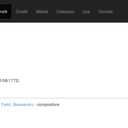
retti
Crediti
Attività
Collezioni
Link
Contatti
21/08/1772)
Felici, Alessandro
- compositore