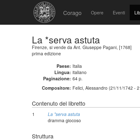
Corago
Opere
Eventi
Lib
La *serva astuta
Firenze, si vende da Ant. Giuseppe Pagani, [1768]
prima edizione
Paese:
Italia
Lingua:
italiano
Paginazione:
64 p.
Compositore:
Felici, Alessandro (21/11/1742 - 
Contenuto del libretto
1
La *serva astuta
dramma giocoso
Struttura