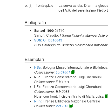
p. [1] - frontespizio
La serva astuta. Dramma giocoso
dell'A.R. del serenissimo Pietro
Bibliografia
Sartori 1990
21740
Sartori, Claudio,
I libretti italiani a stampa dalle 
SBN
:
CFI0616843
SBN Catalogo del servizio bibliotecario nazional
Esemplari
I-Bc
: Bologna Museo internazionale e Biblioteca
Collocazione:
Lo.01601
I-Fc
: Firenze Conservatorio Luigi Cherubuni
Collocazione: E.V.1031
I-Fc
: Firenze Conservatorio Luigi Cherubuni
Collocazione: E.V.2086
Note: con front. inciso e ritratto di Maria Luisa
I-Fn
: Firenze Biblioteca Nazionale Centrale
Collocazione:
2217.15