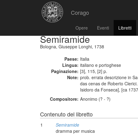
Corago
Opere
Eventi
Libretti
Semiramide
Bologna, Giuseppe Longhi, 1738
Paese:
Italia
Lingua:
italiano e portoghese
Paginazione:
[3], 115, [2] p.
Note:
prob. errata descrizione in Sa
das cenas de Roberto Clerici. 
Isidoro da Fonseca], [ca 1737]. 
Compositore:
Anonimo (? - ?)
Contenuto del libretto
1
Semiramide
dramma per musica