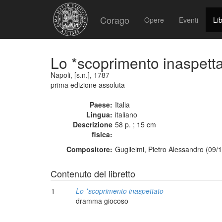
Corago
Opere
Eventi
Lib
Lo *scoprimento inaspett
Napoli, [s.n.], 1787
prima edizione assoluta
Paese:
Italia
Lingua:
italiano
Descrizione
58 p. ; 15 cm
fisica:
Compositore:
Guglielmi, Pietro Alessandro (09/
Contenuto del libretto
1
Lo *scoprimento inaspettato
dramma giocoso