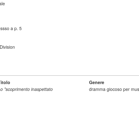
ale
essso a p. 5
Division
itolo
Genere
o *scoprimento inaspettato
dramma giocoso per mus