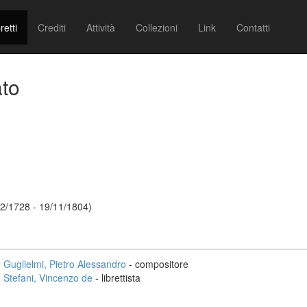
retti
Crediti
Attività
Collezioni
Link
Contatti
ato
12/1728 - 19/11/1804)
Guglielmi, Pietro Alessandro
- compositore
Stefani, Vincenzo de
- librettista