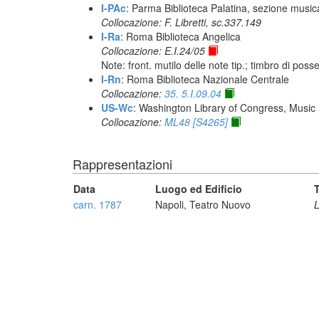
I-PAc
: Parma Biblioteca Palatina, sezione music
Collocazione: F. Libretti, sc.337.149
I-Ra
: Roma Biblioteca Angelica
Collocazione: E.I.24/05
Note: front. mutilo delle note tip.; timbro di poss
I-Rn
: Roma Biblioteca Nazionale Centrale
Collocazione:
35. 5.I.09.04
US-Wc
: Washington Library of Congress, Music 
Collocazione:
ML48 [S4265]
Rappresentazioni
Data
Luogo ed Edificio
T
carn. 1787
Napoli, Teatro Nuovo
L