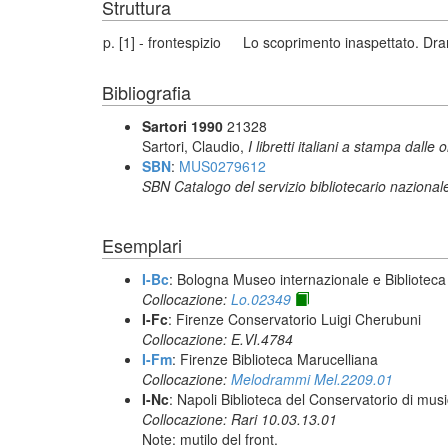
Struttura
p. [1] - frontespizio
Lo scoprimento inaspettato. Dra
Bibliografia
Sartori 1990
21328
Sartori, Claudio,
I libretti italiani a stampa dalle 
SBN
:
MUS0279612
SBN Catalogo del servizio bibliotecario nazional
Esemplari
I-Bc
: Bologna Museo internazionale e Biblioteca
Collocazione:
Lo.02349
I-Fc
: Firenze Conservatorio Luigi Cherubuni
Collocazione: E.VI.4784
I-Fm
: Firenze Biblioteca Marucelliana
Collocazione:
Melodrammi Mel.2209.01
I-Nc
: Napoli Biblioteca del Conservatorio di musi
Collocazione: Rari 10.03.13.01
Note: mutilo del front.