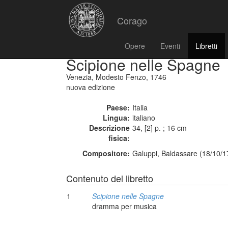
Corago
Opere
Eventi
Libretti
Scipione nelle Spagne
Venezia, Modesto Fenzo, 1746
nuova edizione
Paese:
Italia
Lingua:
italiano
Descrizione
34, [2] p. ; 16 cm
fisica:
Compositore:
Galuppi, Baldassare (18/10/1
Contenuto del libretto
1
Scipione nelle Spagne
dramma per musica