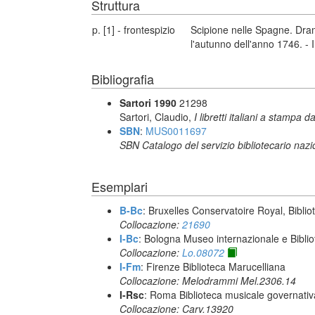
Struttura
p. [1] - frontespizio
Scipione nelle Spagne. Dra
l'autunno dell'anno 1746. -
Bibliografia
Sartori 1990
21298
Sartori, Claudio,
I libretti italiani a stampa d
SBN
:
MUS0011697
SBN Catalogo del servizio bibliotecario naz
Esemplari
B-Bc
: Bruxelles Conservatoire Royal, Biblio
Collocazione:
21690
I-Bc
: Bologna Museo internazionale e Biblio
Collocazione:
Lo.08072
I-Fm
: Firenze Biblioteca Marucelliana
Collocazione: Melodrammi Mel.2306.14
I-Rsc
: Roma Biblioteca musicale governativa
Collocazione: Carv.13920