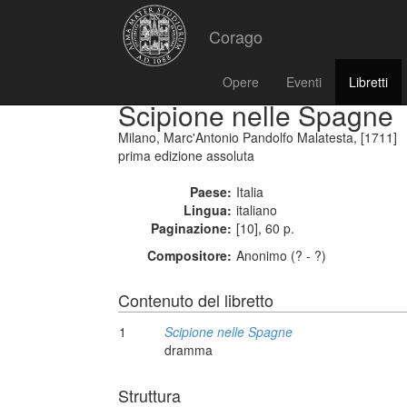
Corago
Opere
Eventi
Libretti
Scipione nelle Spagne
Milano, Marc'Antonio Pandolfo Malatesta, [1711]
prima edizione assoluta
Paese:
Italia
Lingua:
italiano
Paginazione:
[10], 60 p.
Compositore:
Anonimo (? - ?)
Contenuto del libretto
1
Scipione nelle Spagne
dramma
Struttura