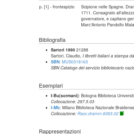
p. [1] - frontespizio
Scipione nelle Spagne. Dram
1711. Consagrato all'altezza 
governatore, e capitano gene
Marc'Antonio Pandolfo Mala
Bibliografia
Sartori 1990
21288
Sartori, Claudio,
I libretti italiani a stampa d
SBN
:
MUS0318163
SBN Catalogo del servizio bibliotecario naz
Esemplari
I-Bu(sormani)
: Bologna Biblioteca Universi
Collocazione: 297.5.03
I-Mb
: Milano Biblioteca Nazionale Braidens
Collocazione:
Racc.dramm.6063.02
Rappresentazioni