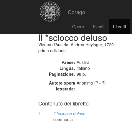
Corago
Opere
Eventi
Libretti
Il *sciocco deluso
Vienna d’Austria, Andrea Heyinger, 1729
prima edizione
Paese:
Austria
Lingua:
italiano
Paginazione:
98 p.
Autore opera
Anonimo (? - ?)
letteraria:
Contenuto del libretto
1
Il *sciocco deluso
commedia