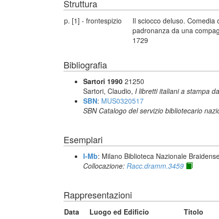
Struttura
p. [1] - frontespizio
Il sciocco deluso. Comedia d
padronanza da una compagnia
1729
Bibliografia
Sartori 1990
21250
Sartori, Claudio,
I libretti italiani a stampa d
SBN
:
MUS0320517
SBN Catalogo del servizio bibliotecario naz
Esemplari
I-Mb
: Milano Biblioteca Nazionale Braidens
Collocazione:
Racc.dramm.3459
Rappresentazioni
Data
Luogo ed Edificio
Titolo