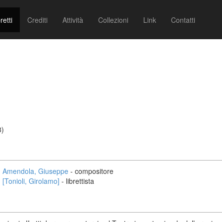
retti
Crediti
Attività
Collezioni
Link
Contatti
8)
Amendola, Giuseppe
- compositore
[Tonioli, Girolamo]
- librettista