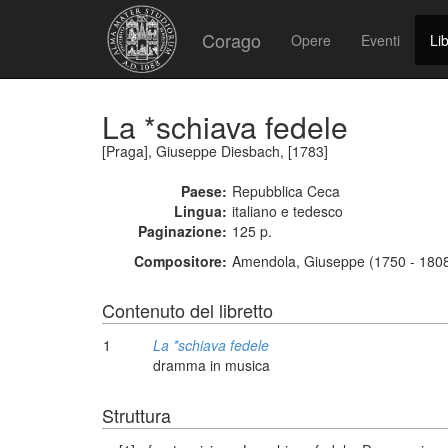
Corago
Opere
Eventi
Lib
La *schiava fedele
[Praga], Giuseppe Diesbach, [1783]
Paese:
Repubblica Ceca
Lingua:
italiano e tedesco
Paginazione:
125 p.
Compositore:
Amendola, Giuseppe (1750 - 180
Contenuto del libretto
1
La *schiava fedele
dramma in musica
Struttura