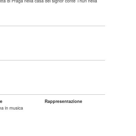
ittà di Praga nella casa del signor conte Thun nella
e
Rappresentazione
a in musica