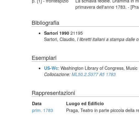
p. [1] - frontespizio
La schiava fedele. Dramma in musi
primavera dell'anno 1783. - [Pr
Bibliografia
Sartori 1990
21195
Sartori, Claudio,
I libretti italiani a stampa dalle 
Esemplari
US-Wc
: Washington Library of Congress, Music 
Collocazione:
ML50.2.S377 A5 1783
Rappresentazioni
Data
Luogo ed Edificio
prim. 1783
Praga, Teatro in parte piccola della re