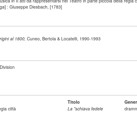
ca in II atti da rappresentarsi nel Teatro in parte piccola della regia c
aga] : Giuseppe Diesbach, [1783]
origini al 1800,
Cuneo, Bertola & Locatelli, 1990-1993
Division
Titolo
Gener
gia città
La *schiava fedele
dramm