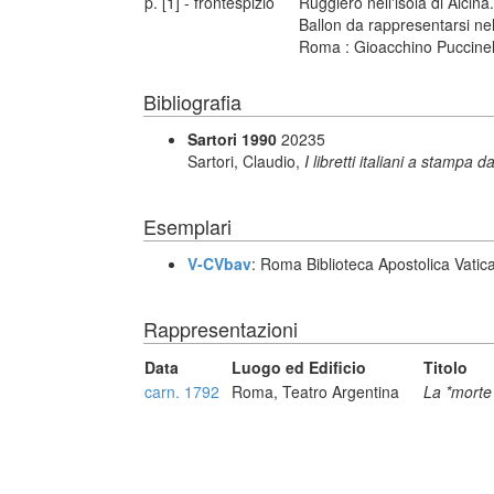
p. [1] - frontespizio
Ruggiero nell'isola di Alcin
Ballon da rappresentarsi nel
Roma : Gioacchino Puccinell
Bibliografia
Sartori 1990
20235
Sartori, Claudio,
I libretti italiani a stampa d
Esemplari
V-CVbav
: Roma Biblioteca Apostolica Vatic
Rappresentazioni
Data
Luogo ed Edificio
Titolo
carn. 1792
Roma, Teatro Argentina
La *morte