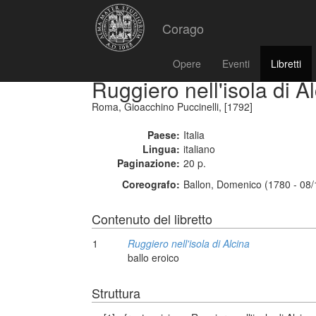
Corago
Opere
Eventi
Libretti
Ruggiero nell'isola di A
Roma, Gioacchino Puccinelli, [1792]
Paese:
Italia
Lingua:
italiano
Paginazione:
20 p.
Coreografo:
Ballon, Domenico (1780 - 08
Contenuto del libretto
1
Ruggiero nell'isola di Alcina
ballo eroico
Struttura