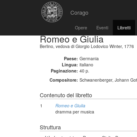
Corago
Opere
Eventi
Libretti
Romeo e Giulia
Berlino, vedova di Giorgio Lodovico Winter, 1776
Paese:
Germania
Lingua:
italiano
Paginazione:
40 p.
Compositore:
Schwanenberger, Johann Gott
Contenuto del libretto
1
Romeo e Giulia
dramma per musica
Struttura