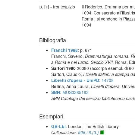
p. [1] - frontespizio
Il Roderico. Dramma per mu
1694. Consacrato all'illustriss
Roma : si vendono in Piazza
1694
Bibliografia
Franchi 1988
: p. 671
Franchi, Saverio,
Drammaturgia romana. Reper
a Roma e nel Lazio. Secolo XVII,
Roma, Ediz
Sartori 1990
20080 (accorpa esempl. di 60 
Sartori, Claudio,
I libretti italiani a stampa d
Libretti d'opera - UniPD
:
14708
Bellina, Anna Laura,
Libretti d'opera,
Univer
SBN
:
MUS0285182
SBN Catalogo del servizio bibliotecario naz
Esemplari
GB-Lbl
: London The British Library
Collocazione:
906.l.6.(3.)