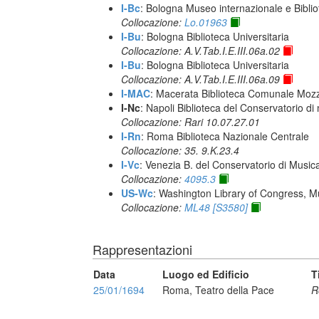
I-Bc
: Bologna Museo internazionale e Biblio
Collocazione:
Lo.01963
I-Bu
: Bologna Biblioteca Universitaria
Collocazione: A.V.Tab.I.E.III.06a.02
I-Bu
: Bologna Biblioteca Universitaria
Collocazione: A.V.Tab.I.E.III.06a.09
I-MAC
: Macerata Biblioteca Comunale Mozz
I-Nc
: Napoli Biblioteca del Conservatorio di
Collocazione: Rari 10.07.27.01
I-Rn
: Roma Biblioteca Nazionale Centrale
Collocazione: 35. 9.K.23.4
I-Vc
: Venezia B. del Conservatorio di Musi
Collocazione:
4095.3
US-Wc
: Washington Library of Congress, Mu
Collocazione:
ML48 [S3580]
Rappresentazioni
Data
Luogo ed Edificio
T
25/01/1694
Roma, Teatro della Pace
R