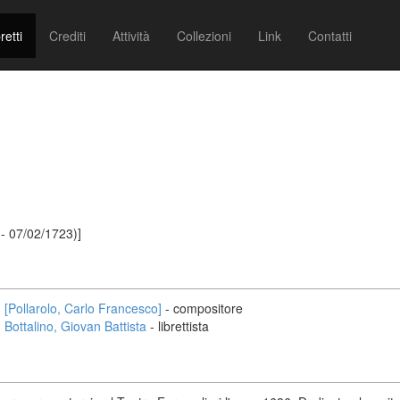
retti
Crediti
Attività
Collezioni
Link
Contatti
 - 07/02/1723)]
[Pollarolo, Carlo Francesco]
- compositore
Bottalino, Giovan Battista
- librettista