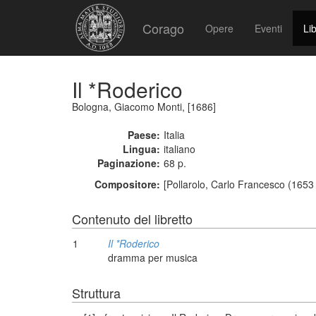
Corago
Opere
Eventi
Lib
Il *Roderico
Bologna, Giacomo Monti, [1686]
Paese:
Italia
Lingua:
italiano
Paginazione:
68 p.
Compositore:
[Pollarolo, Carlo Francesco (1653
Contenuto del libretto
1
Il *Roderico
dramma per musica
Struttura