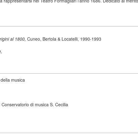
 rappresentarsi nel Teatro Formagliari l'anno 1686. Dedicato al merito
origini al 1800,
Cuneo, Bertola & Locatelli, 1990-1993
e,
 della musica
 Conservatorio di musica S. Cecilia