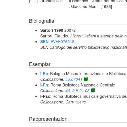
p. [1] - frontespizio
Il Roderico. Drama per musica da
: Giacomo Monti, [1686]
Bibliografia
Sartori 1990
20072
Sartori, Claudio,
I libretti italiani a stampa dalle 
SBN
:
BVEE076518
SBN Catalogo del servizio bibliotecario nazional
Esemplari
I-Bc
: Bologna Museo internazionale e Biblioteca
Collocazione:
Lo.07041
I-Rn
: Roma Biblioteca Nazionale Centrale
Collocazione:
40. 9.B.21.03
I-Rsc
: Roma Biblioteca musicale governativa del
Collocazione: Carv.13445
Rappresentazioni