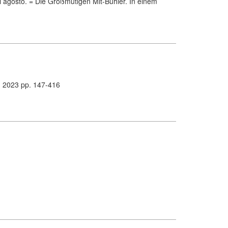
 di agosto. = Die Großmütigen Mit-Buhler. In einem
r, 2023 pp. 147-416