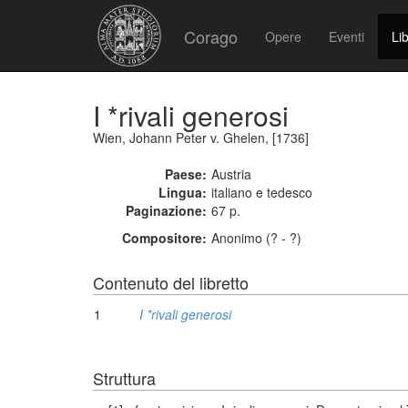
Corago
Opere
Eventi
Lib
I *rivali generosi
Wien, Johann Peter v. Ghelen, [1736]
Paese:
Austria
Lingua:
italiano e tedesco
Paginazione:
67 p.
Compositore:
Anonimo (? - ?)
Contenuto del libretto
1
I *rivali generosi
Struttura