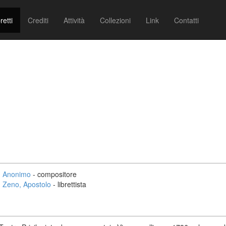
retti
Crediti
Attività
Collezioni
Link
Contatti
Anonimo
- compositore
Zeno, Apostolo
- librettista