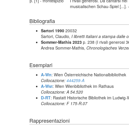
p. [1] - frontespizio
I rivali generosi. Da cantarsi ne
musicalischen Schau-Spiel [...].
Bibliografia
Sartori 1990
20032
Sartori, Claudio,
I libretti italiani a stampa dalle 
Sommer-Mathis 2023
p. 238 (I rivali generosi 3
Andrea Sommer-Mathis,
Chronologisches Verzei
Esemplari
A-Wn
: Wien Österreichische Nationalbibliothek
Collocazione:
444259-A
A-Wst
: Wien Wienbibliothek im Rathaus
Collocazione: A 54.520
D-RT
: Rastatt Historische Bibliothek im Ludwi
Collocazione: F 175-R.07
Rappresentazioni