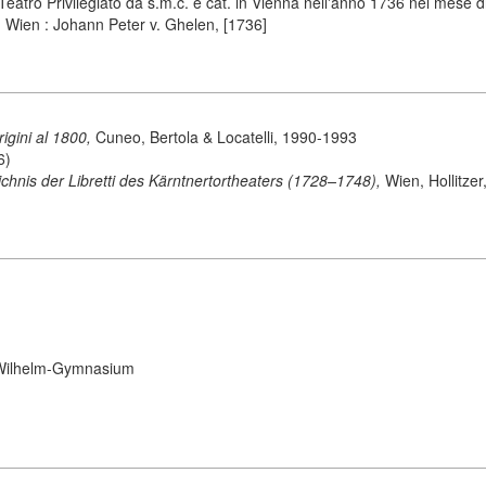
l Teatro Privilegiato da s.m.c. e cat. in Vienna nell'anno 1736 nel mese
 - Wien : Johann Peter v. Ghelen, [1736]
origini al 1800,
Cuneo, Bertola & Locatelli, 1990-1993
6)
chnis der Libretti des Kärntnertortheaters (1728–1748),
Wien, Hollitze
g-Wilhelm-Gymnasium