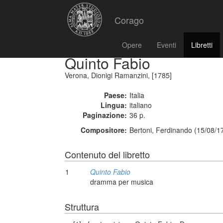
Corago
Opere
Eventi
Libretti
Quinto Fabio
Verona, Dionigi Ramanzini, [1785]
Paese:
Italia
Lingua:
italiano
Paginazione:
36 p.
Compositore:
Bertoni, Ferdinando (15/08/1
Contenuto del libretto
1
Quinto Fabio
dramma per musica
Struttura