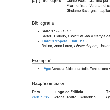
p. [1] - frontespizio
Quinto Fabio. Dramma per m
Filarmonica di Verona nel ca
Girolamo Savorgnan capitani
Bibliografia
Sartori 1990
19409
Sartori, Claudio,
I libretti italiani a stampa d
Libretti d'opera - UniPD
:
1809
Bellina, Anna Laura,
Libretti d'opera,
Univer
Esemplari
I-Vgc
: Venezia Biblioteca della Fondazione 
Rappresentazioni
Data
Luogo ed Edificio
Ti
carn. 1785
Verona, Teatro Filarmonico
Qu