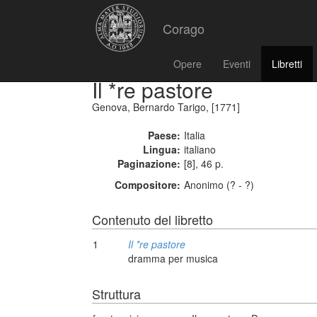
Corago
Opere
Eventi
Libretti
Il *re pastore
Genova, Bernardo Tarigo, [1771]
Paese:
Italia
Lingua:
italiano
Paginazione:
[8], 46 p.
Compositore:
Anonimo (? - ?)
Contenuto del libretto
1
Il *re pastore
dramma per musica
Struttura