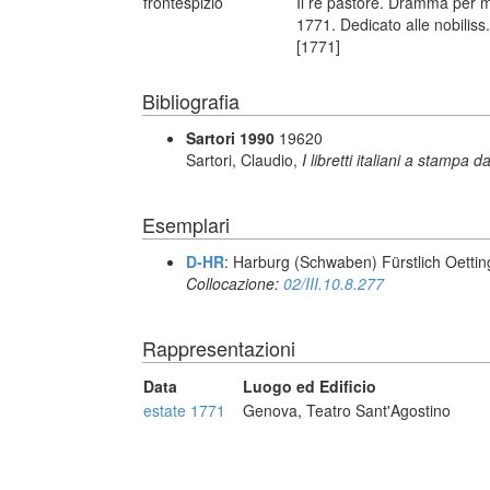
frontespizio
Il re pastore. Dramma per m
1771. Dedicato alle nobiliss
[1771]
Bibliografia
Sartori 1990
19620
Sartori, Claudio,
I libretti italiani a stampa d
Esemplari
D-HR
: Harburg (Schwaben) Fürstlich Oettin
Collocazione:
02/III.10.8.277
Rappresentazioni
Data
Luogo ed Edificio
estate 1771
Genova, Teatro Sant'Agostino