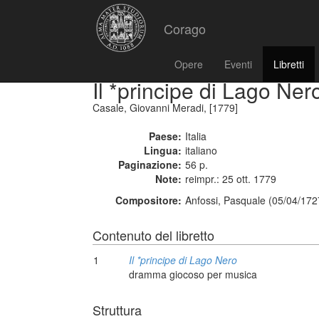
Corago
Opere
Eventi
Libretti
Il *principe di Lago Ner
Casale, Giovanni Meradi, [1779]
Paese:
Italia
Lingua:
italiano
Paginazione:
56 p.
Note:
reimpr.: 25 ott. 1779
Compositore:
Anfossi, Pasquale (05/04/172
Contenuto del libretto
1
Il *principe di Lago Nero
dramma giocoso per musica
Struttura