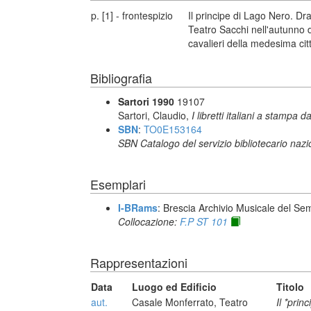
p. [1] - frontespizio
Il principe di Lago Nero. D
Teatro Sacchi nell'autunno 
cavalieri della medesima cit
Bibliografia
Sartori 1990
19107
Sartori, Claudio,
I libretti italiani a stampa d
SBN
:
TO0E153164
SBN Catalogo del servizio bibliotecario naz
Esemplari
I-BRams
: Brescia Archivio Musicale del Se
Collocazione:
F.P ST 101
Rappresentazioni
Data
Luogo ed Edificio
Titolo
aut.
Casale Monferrato, Teatro
Il *prin