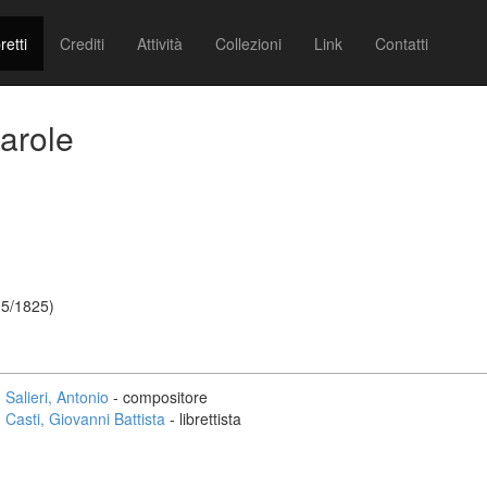
retti
Crediti
Attività
Collezioni
Link
Contatti
parole
05/1825)
Salieri, Antonio
- compositore
Casti, Giovanni Battista
- librettista