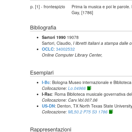
p. [1] - frontespizio
Prima la musica e poi le parole.
Gay, [1786]
Bibliografia
Sartori 1990
19078
Sartori, Claudio,
I libretti italiani a stampa dalle 
OCLC
:
34002532
Online Computer Library Center,
Esemplari
I-Bc
: Bologna Museo internazionale e Biblioteca
Collocazione:
Lo.04966
I-Rsc
: Roma Biblioteca musicale governativa del
Collocazione: Carv.Vol.007.06
US-DN
: Denton, TX North Texas State University
Collocazione:
ML50.2 P75 S3 1786
Rappresentazioni