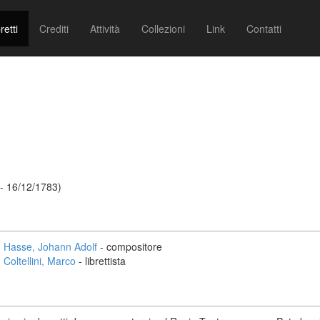
retti
Crediti
Attività
Collezioni
Link
Contatti
- 16/12/1783)
Hasse, Johann Adolf
- compositore
Coltellini, Marco
- librettista