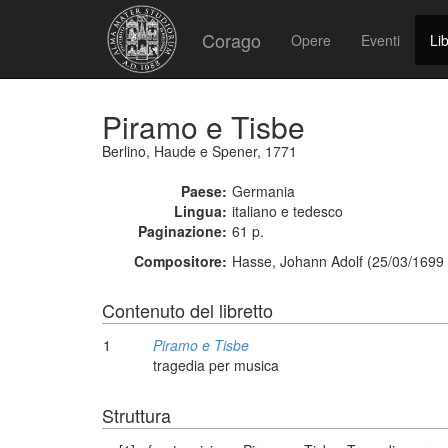
Corago
Opere
Eventi
Lib
Piramo e Tisbe
Berlino, Haude e Spener, 1771
Paese:
Germania
Lingua:
italiano e tedesco
Paginazione:
61 p.
Compositore:
Hasse, Johann Adolf (25/03/1699 
Contenuto del libretto
1
Piramo e Tisbe
tragedia per musica
Struttura