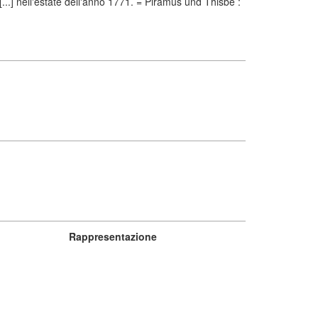
..] nell'estate dell'anno 1771. = Piramus und Thisbe :
Rappresentazione