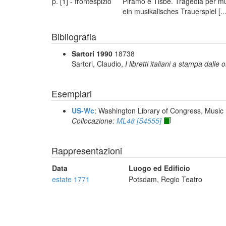
p. [1] - frontespizio
Piramo e Tisbe. Tragedia per mus
ein musikalisches Trauerspiel [..
Bibliografia
Sartori 1990
18738
Sartori, Claudio,
I libretti italiani a stampa dalle 
Esemplari
US-Wc
: Washington Library of Congress, Music 
Collocazione:
ML48 [S4555]
Rappresentazioni
Data
Luogo ed Edificio
estate 1771
Potsdam, Regio Teatro