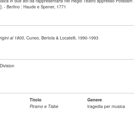
ica in due atti da rappresentarsi nel Regio Teatro appresso Potsdam [.
.]. - Berlino : Haude e Spener, 1771
origini al 1800,
Cuneo, Bertola & Locatelli, 1990-1993
Division
Titolo
Genere
Piramo e Tisbe
tragedia per musica