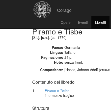
Corago
Opere
Eventi
Libretti
Piramo e Tisbe
[S.l.], [s.n.], [ca. 1770]
Paese:
Germania
Lingua:
italiano
Paginazione:
24 p.
Note:
senza front.
Compositore:
[Hasse, Johann Adolf (25/03/
Contenuto del libretto
1
Piramo e Tisbe
intermezzo tragico
Struttura