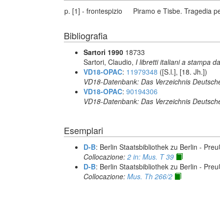
p. [1] - frontespizio
Piramo e Tisbe. Tragedia pe
Bibliografia
Sartori 1990
18733
Sartori, Claudio,
I libretti italiani a stampa d
VD18-OPAC
:
11979348
([S.l.], [18. Jh.])
VD18-Datenbank: Das Verzeichnis Deutsche
VD18-OPAC
:
90194306
VD18-Datenbank: Das Verzeichnis Deutsche
Esemplari
D-B
: Berlin Staatsbibliothek zu Berlin - Pre
Collocazione:
2 in: Mus. T 39
D-B
: Berlin Staatsbibliothek zu Berlin - Pre
Collocazione:
Mus. Th 266/2