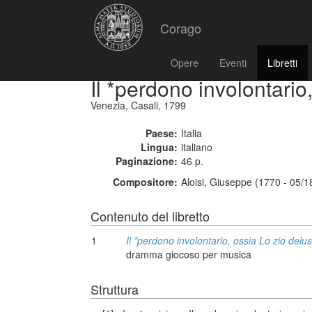
Corago
Opere
Eventi
Libretti
Il *perdono involontario
Venezia, Casali, 1799
Paese:
Italia
Lingua:
italiano
Paginazione:
46 p.
Compositore:
Aloisi, Giuseppe (1770 - 05/1
Contenuto del libretto
1
Il *perdono involontario, ossia Lo zio delu
dramma giocoso per musica
Struttura