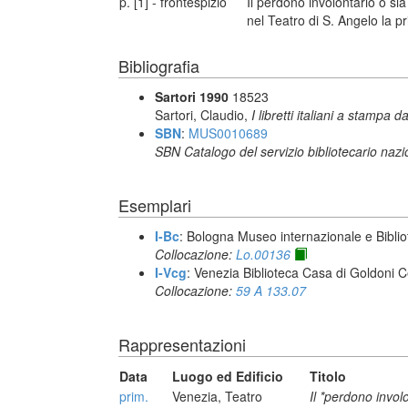
p. [1] - frontespizio
Il perdono involontario o s
nel Teatro di S. Angelo la p
Bibliografia
Sartori 1990
18523
Sartori, Claudio,
I libretti italiani a stampa d
SBN
:
MUS0010689
SBN Catalogo del servizio bibliotecario naz
Esemplari
I-Bc
: Bologna Museo internazionale e Biblio
Collocazione:
Lo.00136
I-Vcg
: Venezia Biblioteca Casa di Goldoni C
Collocazione:
59 A 133.07
Rappresentazioni
Data
Luogo ed Edificio
Titolo
prim.
Venezia, Teatro
Il *perdono invol