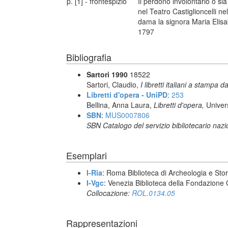
p. [1] - frontespizio
Il perdono involontario o s
nel Teatro Castiglioncelli n
dama la signora Maria Elisa
1797
Bibliografia
Sartori 1990
18522
Sartori, Claudio,
I libretti italiani a stampa d
Libretti d'opera - UniPD
:
253
Bellina, Anna Laura,
Libretti d'opera,
Univer
SBN
:
MUS0007806
SBN Catalogo del servizio bibliotecario naz
Esemplari
I-Ria
: Roma Biblioteca di Archeologia e Stori
I-Vgc
: Venezia Biblioteca della Fondazione 
Collocazione:
ROL.0134.05
Rappresentazioni