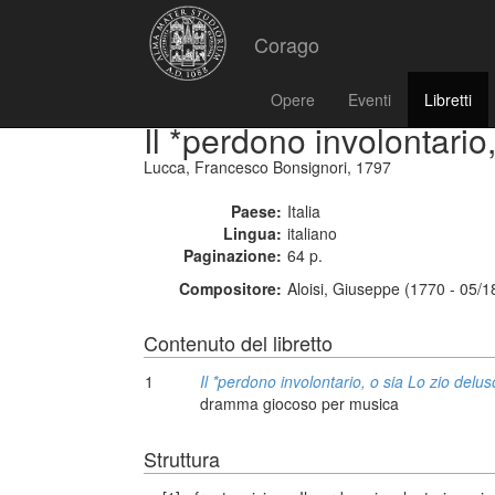
Corago
Opere
Eventi
Libretti
Il *perdono involontario
Lucca, Francesco Bonsignori, 1797
Paese:
Italia
Lingua:
italiano
Paginazione:
64 p.
Compositore:
Aloisi, Giuseppe (1770 - 05/1
Contenuto del libretto
1
Il *perdono involontario, o sia Lo zio delus
dramma giocoso per musica
Struttura